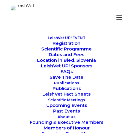
LeishVet UP! EVENT
Registration
Scientific Programme
Dates and Fees
Location in Bled, Slovenia
ΣΧΕΤΙΚΑ ΜΕ ΤΗΝ ΟΜΑΔΑ LEISHVET
LeishVet UP! Sponsors
FAQs
Save The Date
Publications
Publications
Η ομάδα
LeishVet
είναι μια ομάδα επιστημόνων
LeishVet Fact Sheets
κτηνιάτρων από ακαδημαϊκά ιδρύματα στη λεκάνη της
Scientific Meetings
Μεσογείου και στη Βόρεια Αμερική με πρωταρχικό κλινικό
Upcoming Events
Past Events
και επιστημονικό ενδιαφέρον για την CanL. Ο κύριος
About us
σκοπός της ομάδας είναι η βελτίωση της γνώσης σε
Founding & Executive Members
διαφορετικές πτυχές της λεϊσμανίωσης στην κτηνιατρική και
Members of Honour