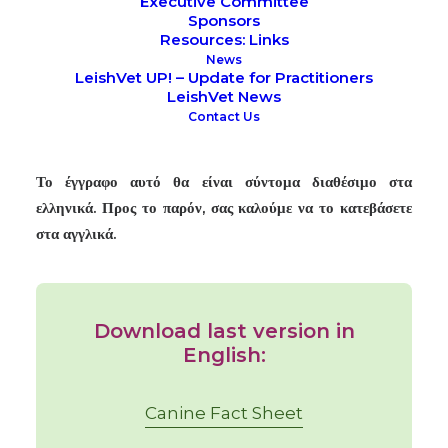
Executive Committee
τη δημόσια υγεία, συμπεριλαμβανομένης της
Sponsors
δημοσιοποίησης οδηγιών που απηχούν την ομόφωνη γνώμη
Resources: Links
των μελών της με βάση την πρόσφατη τεκμηριωμένη
News
LeishVet UP! – Update for Practitioners
βιβλιογραφία και κλινική εμπειρία που αντιπροσωπεύει την
LeishVet News
πλέον σύγχρονη κατανόηση της λοίμωξης με
Leishmania
Contact Us
στους σκύλους, τις γάτες και άλλα ζώα.
Το έγγραφο αυτό θα είναι σύντομα διαθέσιμο στα
ελληνικά. Προς το παρόν, σας καλούμε να το κατεβάσετε
στα αγγλικά.
Download last version in
English:
Canine Fact Sheet